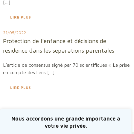
[…]
LIRE PLUS
31/05/2022
Protection de l’enfance et décisions de
résidence dans les séparations parentales
L’article de consensus signé par 70 scientifiques « La prise
en compte des liens […]
LIRE PLUS
Posts
Pos
Page
Page
1
2
Suivant
Nous accordons une grande importance à
votre vie privée.
navigation
nav