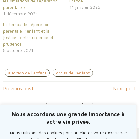
les situations de séparation
France
11 janvier 2025
parentale »
1 décembre 2024
Le temps, la séparation
parentale, l’enfant et la
justice : entre urgence et
prudence
8 octobre 2021
audition de l'enfant
droits de l'enfant
Navigation
Navigation
Previous post
Next post
de
de
Comments are closed
Nous accordons une grande importance à
l’article
l’article
votre vie privée.
Nous utilisons des cookies pour améliorer votre expérience