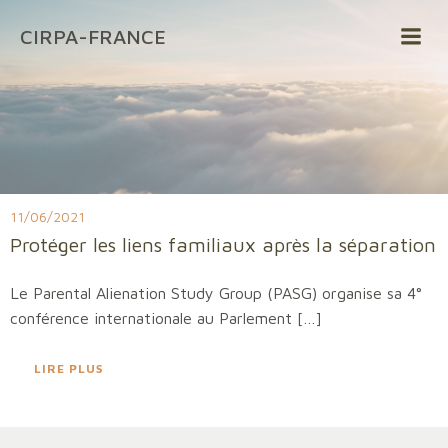
Aller
CIRPA-FRANCE
au
contenu
11/06/2021
Protéger les liens familiaux après la séparation
Le Parental Alienation Study Group (PASG) organise sa 4°
conférence internationale au Parlement […]
LIRE PLUS